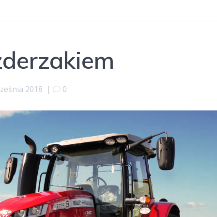
zderzakiem
ześnia 2018
|
0