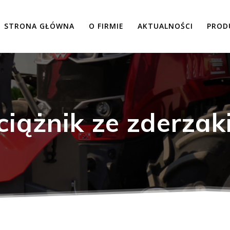
STRONA GŁÓWNA
O FIRMIE
AKTUALNOŚCI
PROD
iążnik ze zderza