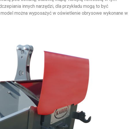
czepiania innych narzędzi, dla przykładu mogą to być
o model
można
wyposaż
yć
w oświetlenie obrysowe wykonane w