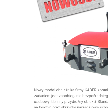
Nowy model obciążnika firmy KABER zosta
zadaniem jest zapobieganie bezpośrednieg
osobowy lub inny przydrożny obiekt). Stan
na logotyp oraz skrzynkę narzędziową scho