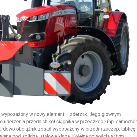
ł wyposażony w nowy element – zderzak. Jego głównym
o uderzenia przednich kół ciągnika w przeszkodę (np. samochó
dardowo obciążnik został wyposażony w przedni zaczep, tablicę
waną pod solidną, stalową klapą. Kolejną nowością w tym