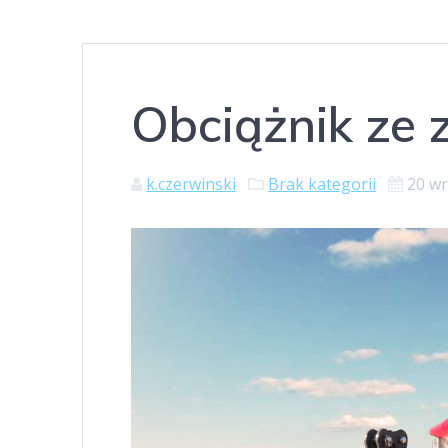
Obciążnik ze 
k.czerwinski
Brak kategorii
20 wr