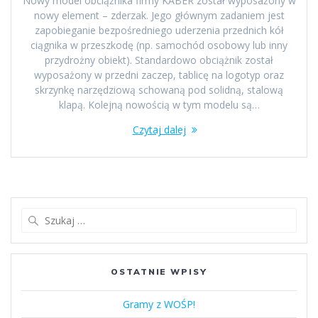
Nowy model obciążnika firmy KABER został wyposażony w
nowy element – zderzak. Jego głównym zadaniem jest
zapobieganie bezpośredniego uderzenia przednich kół
ciągnika w przeszkodę (np. samochód osobowy lub inny
przydrożny obiekt). Standardowo obciążnik został
wyposażony w przedni zaczep, tablicę na logotyp oraz
skrzynkę narzędziową schowaną pod solidną, stalową
klapą. Kolejną nowością w tym modelu są…
Czytaj dalej
OSTATNIE WPISY
Gramy z WOŚP!