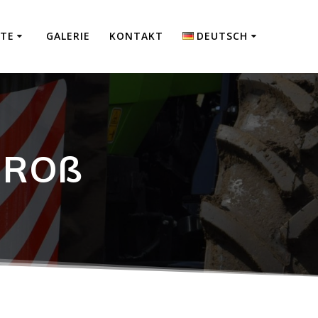
TE
GALERIE
KONTAKT
DEUTSCH
Polski
English
GROß