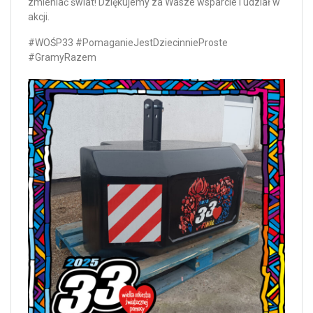
zmieniać świat! Dziękujemy za Wasze wsparcie i udział w
akcji.
#WOŚP33 #PomaganieJestDziecinnieProste
#GramyRazem